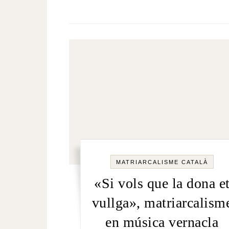
MATRIARCALISME CATALÀ
«Si vols que la dona e
vullga», matriarcalism
en música vernacla