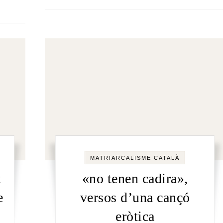
MATRIARCALISME CATALÀ
t
«no tenen cadira»,
e
versos d’una cançó
eròtica