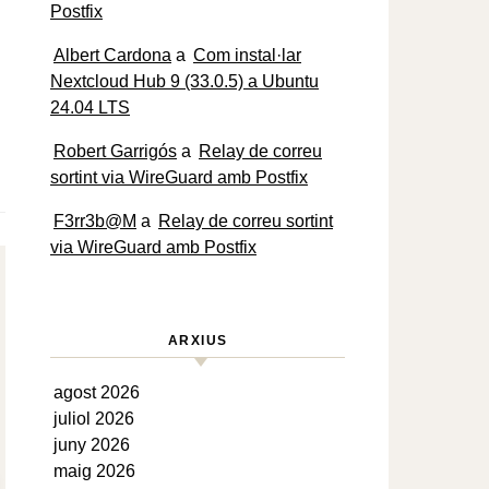
Postfix
Albert Cardona
a
Com instal·lar
Nextcloud Hub 9 (33.0.5) a Ubuntu
24.04 LTS
Robert Garrigós
a
Relay de correu
sortint via WireGuard amb Postfix
F3rr3b@M
a
Relay de correu sortint
via WireGuard amb Postfix
ARXIUS
agost 2026
juliol 2026
juny 2026
maig 2026