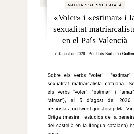
MATRIARCALISME CATALÀ
«Voler» i «estimar» i l
sexualitat matriarcalist
en el País Valencià
7 d'agost de 2026
- Per
Lluís Barberà i Guille
Sobre els verbs “voler” i “estimar” i la
sexualitat matriarcalista catalana. S
els verbs “voler”, “estimar” i “amar
“aimar”), el 5 d’agost del 2026,
resposta a un tweet que Josep Ma. Virgi
Ortiga (mestre i estudiós de la penetr
del castellà en la llengua catalana) h
posat…