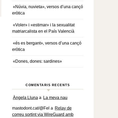
«Núvia, nuvieta», versos d’una cançó
eròtica
«Voler» i «estimar» i la sexualitat
matriarcalista en el País Valencià
«és es bergant», versos d’una cançó
eròtica
«Dones, dones: sardines»
COMENTARIS RECENTS
Àngela Lluna
a
La meva nau
mastodont.cat/@Fel
a
Relay de
correu sortint via WireGuard amb