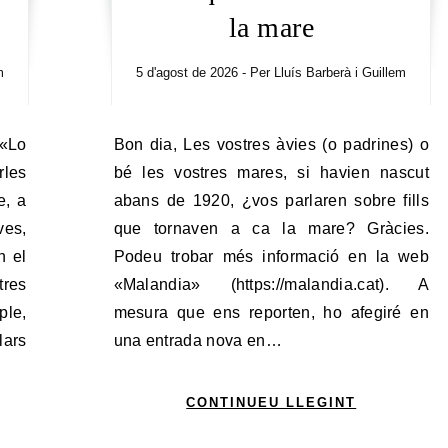
la mare
m
5 d'agost de 2026
- Per
Lluís Barberà i Guillem
Bon dia, Les vostres àvies (o padrines) o
rles
bé les vostres mares, si havien nascut
e, a
abans de 1920, ¿vos parlaren sobre fills
ves,
que tornaven a ca la mare? Gràcies.
n el
Podeu trobar més informació en la web
tres
«Malandia» (https://malandia.cat). A
ple,
mesura que ens reporten, ho afegiré en
lars
una entrada nova en…
CONTINUEU LLEGINT