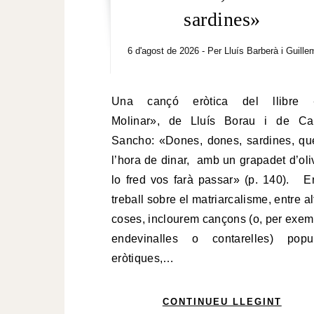
sardines»
6 d'agost de 2026
- Per
Lluís Barberà i Guille
Una cançó eròtica del llibre «Lo
Molinar», de Lluís Borau i de Ca
Sancho: «Dones, dones, sardines, qu
l’hora de dinar, amb un grapadet d’oli
lo fred vos farà passar» (p. 140). E
treball sobre el matriarcalisme, entre al
coses, inclourem cançons (o, per exem
endevinalles o contarelles) popu
eròtiques,…
CONTINUEU LLEGINT