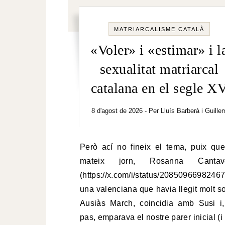
MATRIARCALISME CATALÀ
«Voler» i «estimar» i l
sexualitat matriarcal
catalana en el segle X
8 d'agost de 2026
- Per
Lluís Barberà i Guille
Però ací no fineix el tema, puix que, el
mateix jorn, Rosanna Cantave
(https://x.com/i/status/2085096698246
una valenciana que havia llegit molt s
Ausiàs March, coincidia amb Susi i
pas, emparava el nostre parer inicial (i