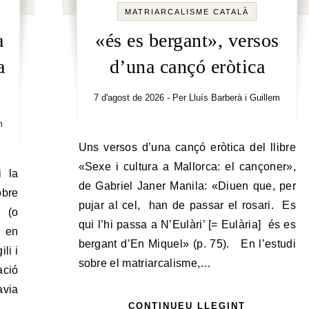
MATRIARCALISME CATALÀ
a
«és es bergant», versos
a
d’una cançó eròtica
7 d'agost de 2026
- Per
Lluís Barberà i Guillem
m
Uns versos d’una cançó eròtica del llibre
«Sexe i cultura a Mallorca: el cançoner»,
de Gabriel Janer Manila: «Diuen que, per
obre
pujar al cel, han de passar el rosari. Es
” (o
qui l’hi passa a N’Eulàri’ [= Eulària] és es
 en
bergant d’En Miquel» (p. 75). En l’estudi
li i
sobre el matriarcalisme,…
ació
avia
CONTINUEU LLEGINT