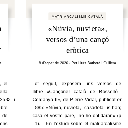
MATRIARCALISME CATALÀ
a
«Núvia, nuvieta»,
versos d’una cançó
V
eròtica
m
8 d'agost de 2026
- Per
Lluís Barberà i Guillem
Tot seguit, exposem uns versos del
lla
llibre «Cançoner català de Rosselló i
725831),
Cerdanya II», de Pierre Vidal, publicat en
obre
1885: «Núvia, nuvieta, casadeta us han;
, de
casa el vostre pare, no ho oblidaran» (p.
 ens
11). En l’estudi sobre el matriarcalisme,