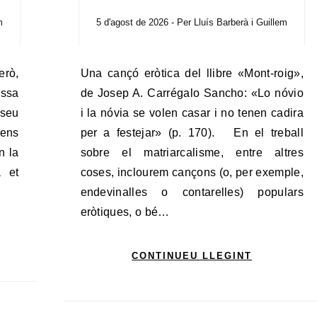
m
5 d'agost de 2026
- Per
Lluís Barberà i Guillem
Una cançó eròtica del llibre «Mont-roig»,
assa
de Josep A. Carrégalo Sancho: «Lo nóvio
seu
i la nóvia se volen casar i no tenen cadira
 ens
per a festejar» (p. 170). En el treball
n la
sobre el matriarcalisme, entre altres
a et
coses, inclourem cançons (o, per exemple,
endevinalles o contarelles) populars
eròtiques, o bé…
CONTINUEU LLEGINT