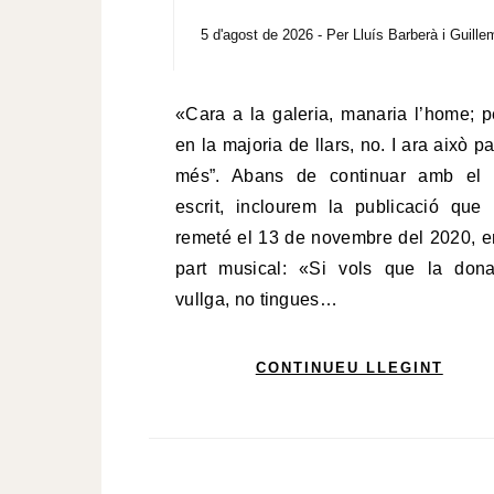
5 d'agost de 2026
- Per
Lluís Barberà i Guille
«Cara a la galeria, manaria l’home; però,
en la majoria de llars, no. I ara això p
més”. Abans de continuar amb el 
escrit, inclourem la publicació que
remeté el 13 de novembre del 2020, e
part musical: «Si vols que la don
vullga, no tingues…
CONTINUEU LLEGINT